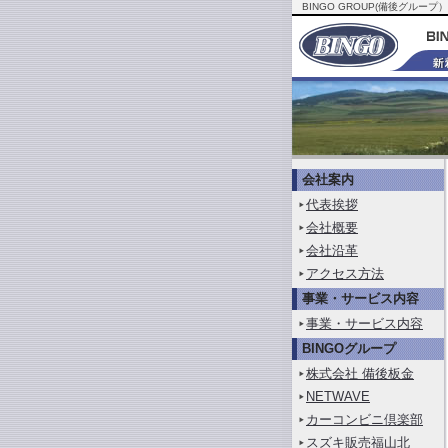
BINGO GROUP(備後グ
会社案内
代表挨拶
会社概要
会社沿革
アクセス方法
事業・サービス内容
事業・サービス内容
BINGOグループ
株式会社 備後板金
NETWAVE
カーコンビニ倶楽部
スズキ販売福山北