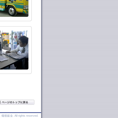
備後鈑金. All rights reserved.