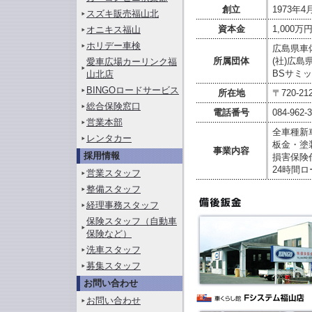
創立
1973年4
スズキ販売福山北
資本金
1,000万
オニキス福山
ホリデー車検
広島県車
所属団体
(社)広
愛車広場カーリンク福
BSサミ
山北店
BINGOロードサービス
所在地
〒720-2
総合保険窓口
電話番号
084-962-
営業本部
全車種新
レンタカー
板金・塗
事業内容
採用情報
損害保険
24時間
営業スタッフ
整備スタッフ
経理事務スタッフ
保険スタッフ（自動車
保険など）
洗車スタッフ
募集スタッフ
お問い合わせ
お問い合わせ