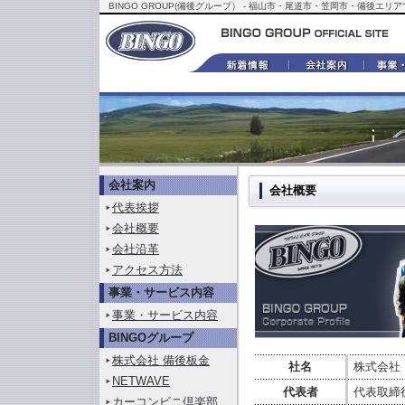
BINGO GROUP(備後グループ） - 福山市・尾道市・笠岡市・備
会社案内
会社概要
代表挨拶
会社概要
会社沿革
アクセス方法
事業・サービス内容
事業・サービス内容
BINGOグループ
株式会社 備後板金
社名
株式会社
NETWAVE
代表者
代表取締
カーコンビニ倶楽部