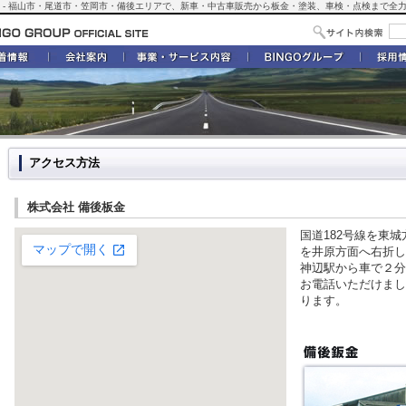
ループ） - 福山市・尾道市・笠岡市・備後エリアで、新車・中古車販売から板金・塗装、車検・点検まで
アクセス方法
株式会社 備後板金
国道182号線を東
を井原方面へ右折し
神辺駅から車で２分
お電話いただけまし
ります。