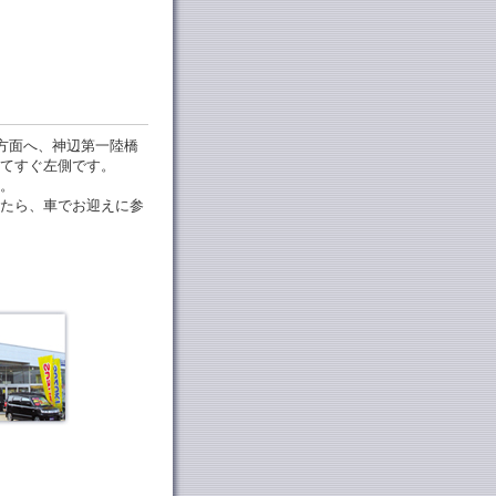
城方面へ、神辺第一陸橋
てすぐ左側です。
。
たら、車でお迎えに参