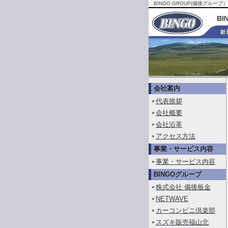
BINGO GROUP(備後グ
会社案内
代表挨拶
会社概要
会社沿革
アクセス方法
事業・サービス内容
事業・サービス内容
BINGOグループ
株式会社 備後板金
NETWAVE
カーコンビニ倶楽部
スズキ販売福山北