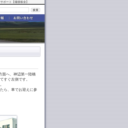
全力サポート【備後板金】
城方面へ、神辺第一陸橋
てすぐ左側です。
。
たら、車でお迎えに参