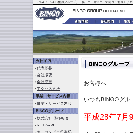
BINGO GROUP(備後グループ） - 福山市・尾道市・笠岡市・備
会社案内
BINGOグルー
代表挨拶
会社概要
会社沿革
お客様へ
アクセス方法
事業・サービス内容
いつもBINGOグ
事業・サービス内容
BINGOグループ
平成28年7月
株式会社 備後板金
NETWAVE
カーコンビニ倶楽部