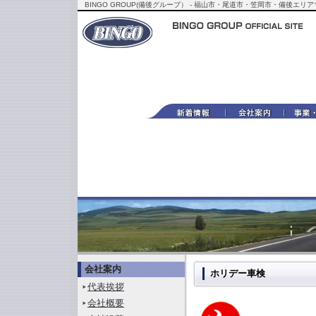
BINGO GROUP(備後グループ） - 福山市・尾道市・笠岡市・備
会社案内
ホリデー車検
代表挨拶
会社概要