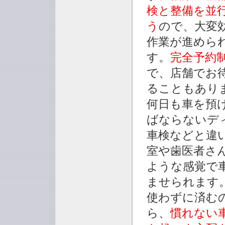
検と整備を並
う
ので、大変
作業が進めら
す。
完全予約
で、店舗でお
ることもあり
何日も車を預
ばならないデ
車検などと違
室や歯医者さ
ような感覚で
ませられます
使わずに済む
ら、
慣れない