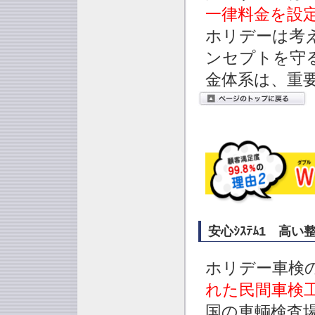
一律料金を設
ホリデーは考
ンセプトを守
金体系は、重
安心ｼｽﾃﾑ1 高
ホリデー車検
れた民間車検
国の車輌検査