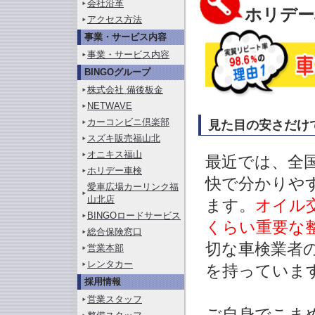
会社沿革
ホリデー
アクセス方法
事業・サービス内容
事業・サービス内容
BINGOグループ
株式会社 備後板金
NETWAVE
カーコンビニ倶楽部
見た目の安さだけ
スズキ販売福山北
オニキス福山
最近では、全
ホリデー車検
快で分かりや
愛車広場カーリンク福
山北店
ます。
オイル
BINGOロードサービス
くらい重要な
総合保険窓口
切な車検業者
営業本部
レンタカー
を持っていま
採用情報
営業スタッフ
ご自身でこま