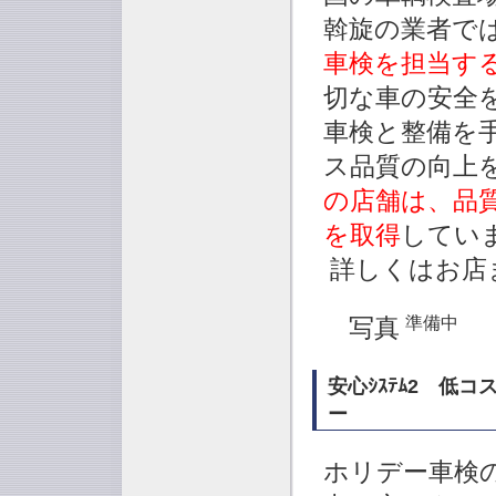
斡旋の業者で
車検を担当す
切な車の安全
車検と整備を
ス品質の向上
の店舗は、品質保
を取得
してい
詳しくはお店
準備中
写真
安心ｼｽﾃﾑ2 低
ー
ホリデー車検