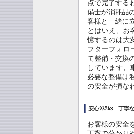
点で完了する
備士が消耗品
客様と一緒に
とはいえ、お
憶するのは大
フターフォロ
て整備・交換
しています。
必要な整備は
の安全が損な
安心ｼｽﾃﾑ3 丁
お客様の安全
丁寧で分かり